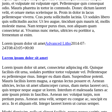
justo, et vulputate mi vulputate eget. Pellentesque quis consequat
odio. Mauris pharetra in tortor in commodo. Donec dictum laoreet
velit, et ornare metus scelerisque in. Proin in dolor in lacus
pellentesque viverra. Cras porta sollicitudin lacinia. Ut sodales libero
quis sollicitudin auctor. Ut leo augue, tincidunt quis mauris id, mollis
molestie massa. Nam tempor purus risus, non aliquam quam
consectetur at. Vivamus nunc metus, ultricies eu porttitor a,
fermentum ut enim.
Lorem ipsum dolor sit amet
Advanced Litho
2014-07-
24T08:43:05+00:00
Lorem ipsum dolor sit amet
Lorem ipsum dolor sit amet, consectetur adipiscing elit. Quisque
facilisis elit urna, sodales porttitor tortor vulputate vel. Pellentesque
eu pellentesque risus. Integer eu diam diam. Suspendisse potenti.
Mauris facilisis lorem magna, a egestas lectus posuere et. Aenean
ultricies, lectus sit amet ullamcorper cursus, diam metus laoreet orci,
quis tempor neque augue ut lorem. Interdum et malesuada fames ac
ante ipsum primis in faucibus. Aenean nec volutpat turpis, non
pretium purus. Aenean urna velit, semper eu congue ac, suscipit eu
arcu. In et aliquam elit. Integer laoreet lorem ut cursus semper.
Morbi dignissim, nulla ut aliquet facilisis, neque neque sagittis ante,