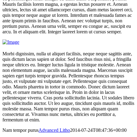
Mauris facilisis lorem magna, a egestas lectus posuere et. Aenean
ultricies, lectus sit amet ullamcorper cursus, diam metus laoreet orci,
quis tempor neque augue ut lorem. Interdum et malesuada fames ac
ante ipsum primis in faucibus. Aenean nec volutpat turpis, non
pretium purus. Aenean urna velit, semper eu congue ac, suscipit eu
arcu. In et aliquam elit. Integer laoreet lorem ut cursus semper.
Morbi dignissim, nulla ut aliquet facilisis, neque neque sagittis ante,
quis dictum lacus sapien ut dolor. Sed faucibus risus nisi, a fringilla
neque ultrices eu. Integer luctus ligula in tristique molestie. Aenean
non elementum augue, iaculis malesuada magna. Maecenas suscipit
sapien eget turpis tempor gravida. Pellentesque rhoncus tempus
justo, et vulputate mi vulputate eget. Pellentesque quis consequat
odio. Mauris pharetra in tortor in commodo. Donec dictum laoreet
velit, et ornare metus scelerisque in. Proin in dolor in lacus
pellentesque viverra. Cras porta sollicitudin lacinia. Ut sodales libero
quis sollicitudin auctor. Ut leo augue, tincidunt quis mauris id, mollis
molestie massa. Nam tempor purus risus, non aliquam quam
consectetur at. Vivamus nunc metus, ultricies eu porttitor a,
fermentum ut enim.
Nam tempor purus
Advanced Litho
2014-07-24T08:47:36+00:00