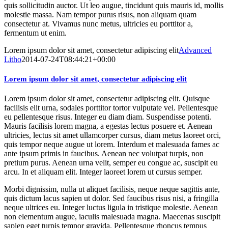
quis sollicitudin auctor. Ut leo augue, tincidunt quis mauris id, mollis
molestie massa. Nam tempor purus risus, non aliquam quam
consectetur at. Vivamus nunc metus, ultricies eu porttitor a,
fermentum ut enim.
Lorem ipsum dolor sit amet, consectetur adipiscing elit
Advanced
Litho
2014-07-24T08:44:21+00:00
Lorem ipsum dolor sit amet, consectetur adipiscing elit
Lorem ipsum dolor sit amet, consectetur adipiscing elit. Quisque
facilisis elit urna, sodales porttitor tortor vulputate vel. Pellentesque
eu pellentesque risus. Integer eu diam diam. Suspendisse potenti.
Mauris facilisis lorem magna, a egestas lectus posuere et. Aenean
ultricies, lectus sit amet ullamcorper cursus, diam metus laoreet orci,
quis tempor neque augue ut lorem. Interdum et malesuada fames ac
ante ipsum primis in faucibus. Aenean nec volutpat turpis, non
pretium purus. Aenean urna velit, semper eu congue ac, suscipit eu
arcu. In et aliquam elit. Integer laoreet lorem ut cursus semper.
Morbi dignissim, nulla ut aliquet facilisis, neque neque sagittis ante,
quis dictum lacus sapien ut dolor. Sed faucibus risus nisi, a fringilla
neque ultrices eu. Integer luctus ligula in tristique molestie. Aenean
non elementum augue, iaculis malesuada magna. Maecenas suscipit
sapien eget turpis tempor gravida. Pellentesque rhoncus tempus