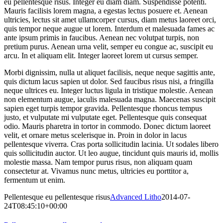
eu pellentesque risus. Integer eu diam diam. Suspendisse potenti.
Mauris facilisis lorem magna, a egestas lectus posuere et. Aenean
ultricies, lectus sit amet ullamcorper cursus, diam metus laoreet orci,
quis tempor neque augue ut lorem. Interdum et malesuada fames ac
ante ipsum primis in faucibus. Aenean nec volutpat turpis, non
pretium purus. Aenean urna velit, semper eu congue ac, suscipit eu
arcu. In et aliquam elit. Integer laoreet lorem ut cursus semper.
Morbi dignissim, nulla ut aliquet facilisis, neque neque sagittis ante,
quis dictum lacus sapien ut dolor. Sed faucibus risus nisi, a fringilla
neque ultrices eu. Integer luctus ligula in tristique molestie. Aenean
non elementum augue, iaculis malesuada magna. Maecenas suscipit
sapien eget turpis tempor gravida. Pellentesque rhoncus tempus
justo, et vulputate mi vulputate eget. Pellentesque quis consequat
odio. Mauris pharetra in tortor in commodo. Donec dictum laoreet
velit, et ornare metus scelerisque in. Proin in dolor in lacus
pellentesque viverra. Cras porta sollicitudin lacinia. Ut sodales libero
quis sollicitudin auctor. Ut leo augue, tincidunt quis mauris id, mollis
molestie massa. Nam tempor purus risus, non aliquam quam
consectetur at. Vivamus nunc metus, ultricies eu porttitor a,
fermentum ut enim.
Pellentesque eu pellentesque risus
Advanced Litho
2014-07-
24T08:45:10+00:00