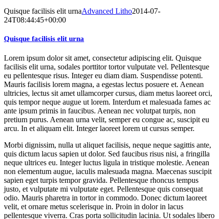
Quisque facilisis elit urna
Advanced Litho
2014-07-
24T08:44:45+00:00
Quisque facilisis elit urna
Lorem ipsum dolor sit amet, consectetur adipiscing elit. Quisque
facilisis elit urna, sodales porttitor tortor vulputate vel. Pellentesque
eu pellentesque risus. Integer eu diam diam. Suspendisse potenti.
Mauris facilisis lorem magna, a egestas lectus posuere et. Aenean
ultricies, lectus sit amet ullamcorper cursus, diam metus laoreet orci,
quis tempor neque augue ut lorem. Interdum et malesuada fames ac
ante ipsum primis in faucibus. Aenean nec volutpat turpis, non
pretium purus. Aenean urna velit, semper eu congue ac, suscipit eu
arcu. In et aliquam elit. Integer laoreet lorem ut cursus semper.
Morbi dignissim, nulla ut aliquet facilisis, neque neque sagittis ante,
quis dictum lacus sapien ut dolor. Sed faucibus risus nisi, a fringilla
neque ultrices eu. Integer luctus ligula in tristique molestie. Aenean
non elementum augue, iaculis malesuada magna. Maecenas suscipit
sapien eget turpis tempor gravida. Pellentesque rhoncus tempus
justo, et vulputate mi vulputate eget. Pellentesque quis consequat
odio. Mauris pharetra in tortor in commodo. Donec dictum laoreet
velit, et ornare metus scelerisque in. Proin in dolor in lacus
pellentesque viverra. Cras porta sollicitudin lacinia. Ut sodales libero