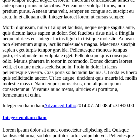
ante ipsum primis in faucibus. Aenean nec volutpat turpis, non
pretium purus. Aenean urna velit, semper eu congue ac, suscipit eu
arcu. In et aliquam elit. Integer laoreet lorem ut cursus semper.
Morbi dignissim, nulla ut aliquet facilisis, neque neque sagittis ante,
quis dictum lacus sapien ut dolor. Sed faucibus risus nisi, a fringilla
neque ultrices eu. Integer luctus ligula in tristique molestie. Aenean
non elementum augue, iaculis malesuada magna. Maecenas suscipit
sapien eget turpis tempor gravida. Pellentesque rhoncus tempus
justo, et vulputate mi vulputate eget. Pellentesque quis consequat
odio. Mauris pharetra in tortor in commodo. Donec dictum laoreet
velit, et ornare metus scelerisque in. Proin in dolor in lacus
pellentesque viverra. Cras porta sollicitudin lacinia. Ut sodales libero
quis sollicitudin auctor. Ut leo augue, tincidunt quis mauris id, mollis
molestie massa. Nam tempor purus risus, non aliquam quam
consectetur at. Vivamus nunc metus, ultricies eu porttitor a,
fermentum ut enim.
Integer eu diam diam
Advanced Litho
2014-07-24T08:45:31+00:00
Integer eu diam diam
Lorem ipsum dolor sit amet, consectetur adipiscing elit. Quisque
facilisis elit urna, sodales porttitor tortor vulputate vel. Pellentesque