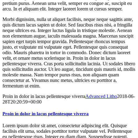
pretium purus. Aenean urna velit, semper eu congue ac, suscipit eu
arcu. In et aliquam elit. Integer laoreet lorem ut cursus semper.
Morbi dignissim, nulla ut aliquet facilisis, neque neque sagittis ante,
quis dictum lacus sapien ut dolor. Sed faucibus risus nisi, a fringilla
neque ultrices eu. Integer luctus ligula in tristique molestie. Aenean
non elementum augue, iaculis malesuada magna. Maecenas suscipit
sapien eget turpis tempor gravida. Pellentesque rhoncus tempus
justo, et vulputate mi vulputate eget. Pellentesque quis consequat
odio. Mauris pharetra in tortor in commodo. Donec dictum laoreet
velit, et ornare metus scelerisque in. Proin in dolor in lacus
pellentesque viverra. Cras porta sollicitudin lacinia. Ut sodales libero
quis sollicitudin auctor. Ut leo augue, tincidunt quis mauris id, mollis
molestie massa. Nam tempor purus risus, non aliquam quam
consectetur at. Vivamus nunc metus, ultricies eu porttitor a,
fermentum ut enim.
Proin in dolor in lacus pellentesque viverra
Advanced Litho
2018-06-
28T20:20:59+00:00
Proin in dolor in lacus pellentesque viverra
Lorem ipsum dolor sit amet, consectetur adipiscing elit. Quisque
facilisis elit urna, sodales porttitor tortor vulputate vel. Pellentesque
eu pellentesque risus. Integer eu diam diam. Suspendisse potenti.