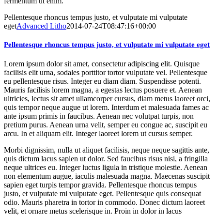
fermentum ut enim.
Pellentesque rhoncus tempus justo, et vulputate mi vulputate
eget
Advanced Litho
2014-07-24T08:47:16+00:00
Pellentesque rhoncus tempus justo, et vulputate mi vulputate eget
Lorem ipsum dolor sit amet, consectetur adipiscing elit. Quisque
facilisis elit urna, sodales porttitor tortor vulputate vel. Pellentesque
eu pellentesque risus. Integer eu diam diam. Suspendisse potenti.
Mauris facilisis lorem magna, a egestas lectus posuere et. Aenean
ultricies, lectus sit amet ullamcorper cursus, diam metus laoreet orci,
quis tempor neque augue ut lorem. Interdum et malesuada fames ac
ante ipsum primis in faucibus. Aenean nec volutpat turpis, non
pretium purus. Aenean urna velit, semper eu congue ac, suscipit eu
arcu. In et aliquam elit. Integer laoreet lorem ut cursus semper.
Morbi dignissim, nulla ut aliquet facilisis, neque neque sagittis ante,
quis dictum lacus sapien ut dolor. Sed faucibus risus nisi, a fringilla
neque ultrices eu. Integer luctus ligula in tristique molestie. Aenean
non elementum augue, iaculis malesuada magna. Maecenas suscipit
sapien eget turpis tempor gravida. Pellentesque rhoncus tempus
justo, et vulputate mi vulputate eget. Pellentesque quis consequat
odio. Mauris pharetra in tortor in commodo. Donec dictum laoreet
velit, et ornare metus scelerisque in. Proin in dolor in lacus