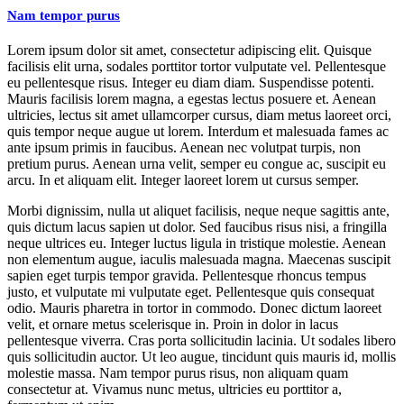
Nam tempor purus
Lorem ipsum dolor sit amet, consectetur adipiscing elit. Quisque
facilisis elit urna, sodales porttitor tortor vulputate vel. Pellentesque
eu pellentesque risus. Integer eu diam diam. Suspendisse potenti.
Mauris facilisis lorem magna, a egestas lectus posuere et. Aenean
ultricies, lectus sit amet ullamcorper cursus, diam metus laoreet orci,
quis tempor neque augue ut lorem. Interdum et malesuada fames ac
ante ipsum primis in faucibus. Aenean nec volutpat turpis, non
pretium purus. Aenean urna velit, semper eu congue ac, suscipit eu
arcu. In et aliquam elit. Integer laoreet lorem ut cursus semper.
Morbi dignissim, nulla ut aliquet facilisis, neque neque sagittis ante,
quis dictum lacus sapien ut dolor. Sed faucibus risus nisi, a fringilla
neque ultrices eu. Integer luctus ligula in tristique molestie. Aenean
non elementum augue, iaculis malesuada magna. Maecenas suscipit
sapien eget turpis tempor gravida. Pellentesque rhoncus tempus
justo, et vulputate mi vulputate eget. Pellentesque quis consequat
odio. Mauris pharetra in tortor in commodo. Donec dictum laoreet
velit, et ornare metus scelerisque in. Proin in dolor in lacus
pellentesque viverra. Cras porta sollicitudin lacinia. Ut sodales libero
quis sollicitudin auctor. Ut leo augue, tincidunt quis mauris id, mollis
molestie massa. Nam tempor purus risus, non aliquam quam
consectetur at. Vivamus nunc metus, ultricies eu porttitor a,