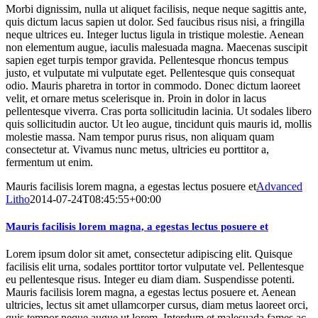
Morbi dignissim, nulla ut aliquet facilisis, neque neque sagittis ante,
quis dictum lacus sapien ut dolor. Sed faucibus risus nisi, a fringilla
neque ultrices eu. Integer luctus ligula in tristique molestie. Aenean
non elementum augue, iaculis malesuada magna. Maecenas suscipit
sapien eget turpis tempor gravida. Pellentesque rhoncus tempus
justo, et vulputate mi vulputate eget. Pellentesque quis consequat
odio. Mauris pharetra in tortor in commodo. Donec dictum laoreet
velit, et ornare metus scelerisque in. Proin in dolor in lacus
pellentesque viverra. Cras porta sollicitudin lacinia. Ut sodales libero
quis sollicitudin auctor. Ut leo augue, tincidunt quis mauris id, mollis
molestie massa. Nam tempor purus risus, non aliquam quam
consectetur at. Vivamus nunc metus, ultricies eu porttitor a,
fermentum ut enim.
Mauris facilisis lorem magna, a egestas lectus posuere et
Advanced
Litho
2014-07-24T08:45:55+00:00
Mauris facilisis lorem magna, a egestas lectus posuere et
Lorem ipsum dolor sit amet, consectetur adipiscing elit. Quisque
facilisis elit urna, sodales porttitor tortor vulputate vel. Pellentesque
eu pellentesque risus. Integer eu diam diam. Suspendisse potenti.
Mauris facilisis lorem magna, a egestas lectus posuere et. Aenean
ultricies, lectus sit amet ullamcorper cursus, diam metus laoreet orci,
quis tempor neque augue ut lorem. Interdum et malesuada fames ac