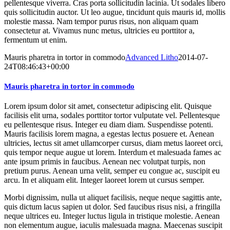
pellentesque viverra. Cras porta sollicitudin lacinia. Ut sodales libero
quis sollicitudin auctor. Ut leo augue, tincidunt quis mauris id, mollis
molestie massa. Nam tempor purus risus, non aliquam quam
consectetur at. Vivamus nunc metus, ultricies eu porttitor a,
fermentum ut enim.
Mauris pharetra in tortor in commodo
Advanced Litho
2014-07-
24T08:46:43+00:00
Mauris pharetra in tortor in commodo
Lorem ipsum dolor sit amet, consectetur adipiscing elit. Quisque
facilisis elit urna, sodales porttitor tortor vulputate vel. Pellentesque
eu pellentesque risus. Integer eu diam diam. Suspendisse potenti.
Mauris facilisis lorem magna, a egestas lectus posuere et. Aenean
ultricies, lectus sit amet ullamcorper cursus, diam metus laoreet orci,
quis tempor neque augue ut lorem. Interdum et malesuada fames ac
ante ipsum primis in faucibus. Aenean nec volutpat turpis, non
pretium purus. Aenean urna velit, semper eu congue ac, suscipit eu
arcu. In et aliquam elit. Integer laoreet lorem ut cursus semper.
Morbi dignissim, nulla ut aliquet facilisis, neque neque sagittis ante,
quis dictum lacus sapien ut dolor. Sed faucibus risus nisi, a fringilla
neque ultrices eu. Integer luctus ligula in tristique molestie. Aenean
non elementum augue, iaculis malesuada magna. Maecenas suscipit