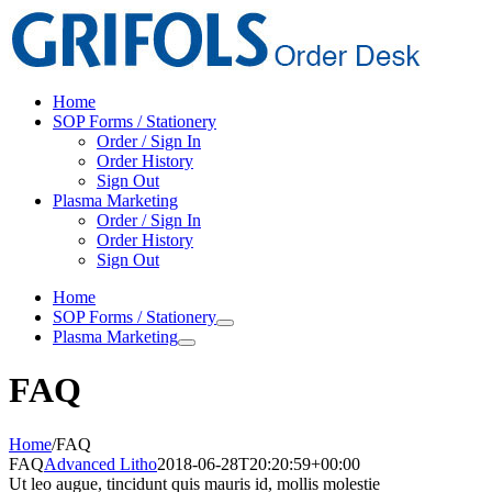
Skip
to
content
Home
SOP Forms / Stationery
Order / Sign In
Order History
Sign Out
Plasma Marketing
Order / Sign In
Order History
Sign Out
Home
SOP Forms / Stationery
Plasma Marketing
FAQ
Home
/
FAQ
FAQ
Advanced Litho
2018-06-28T20:20:59+00:00
Ut leo augue, tincidunt quis mauris id, mollis molestie