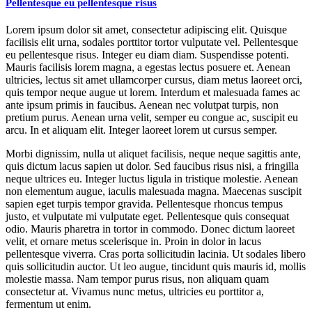
Pellentesque eu pellentesque risus
Lorem ipsum dolor sit amet, consectetur adipiscing elit. Quisque
facilisis elit urna, sodales porttitor tortor vulputate vel. Pellentesque
eu pellentesque risus. Integer eu diam diam. Suspendisse potenti.
Mauris facilisis lorem magna, a egestas lectus posuere et. Aenean
ultricies, lectus sit amet ullamcorper cursus, diam metus laoreet orci,
quis tempor neque augue ut lorem. Interdum et malesuada fames ac
ante ipsum primis in faucibus. Aenean nec volutpat turpis, non
pretium purus. Aenean urna velit, semper eu congue ac, suscipit eu
arcu. In et aliquam elit. Integer laoreet lorem ut cursus semper.
Morbi dignissim, nulla ut aliquet facilisis, neque neque sagittis ante,
quis dictum lacus sapien ut dolor. Sed faucibus risus nisi, a fringilla
neque ultrices eu. Integer luctus ligula in tristique molestie. Aenean
non elementum augue, iaculis malesuada magna. Maecenas suscipit
sapien eget turpis tempor gravida. Pellentesque rhoncus tempus
justo, et vulputate mi vulputate eget. Pellentesque quis consequat
odio. Mauris pharetra in tortor in commodo. Donec dictum laoreet
velit, et ornare metus scelerisque in. Proin in dolor in lacus
pellentesque viverra. Cras porta sollicitudin lacinia. Ut sodales libero
quis sollicitudin auctor. Ut leo augue, tincidunt quis mauris id, mollis
molestie massa. Nam tempor purus risus, non aliquam quam
consectetur at. Vivamus nunc metus, ultricies eu porttitor a,
fermentum ut enim.