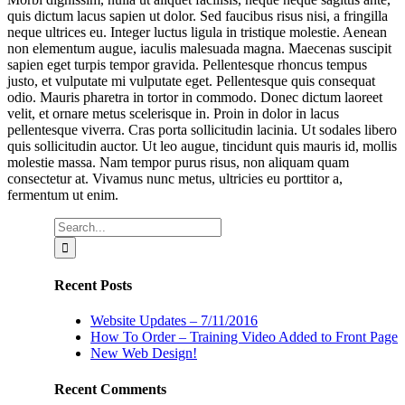
quis dictum lacus sapien ut dolor. Sed faucibus risus nisi, a fringilla
neque ultrices eu. Integer luctus ligula in tristique molestie. Aenean
non elementum augue, iaculis malesuada magna. Maecenas suscipit
sapien eget turpis tempor gravida. Pellentesque rhoncus tempus
justo, et vulputate mi vulputate eget. Pellentesque quis consequat
odio. Mauris pharetra in tortor in commodo. Donec dictum laoreet
velit, et ornare metus scelerisque in. Proin in dolor in lacus
pellentesque viverra. Cras porta sollicitudin lacinia. Ut sodales libero
quis sollicitudin auctor. Ut leo augue, tincidunt quis mauris id, mollis
molestie massa. Nam tempor purus risus, non aliquam quam
consectetur at. Vivamus nunc metus, ultricies eu porttitor a,
fermentum ut enim.
Search
for:
Recent Posts
Website Updates – 7/11/2016
How To Order – Training Video Added to Front Page
New Web Design!
Recent Comments