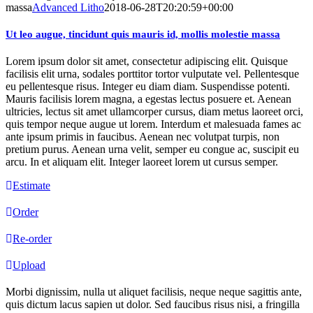
massa
Advanced Litho
2018-06-28T20:20:59+00:00
Ut leo augue, tincidunt quis mauris id, mollis molestie massa
Lorem ipsum dolor sit amet, consectetur adipiscing elit. Quisque
facilisis elit urna, sodales porttitor tortor vulputate vel. Pellentesque
eu pellentesque risus. Integer eu diam diam. Suspendisse potenti.
Mauris facilisis lorem magna, a egestas lectus posuere et. Aenean
ultricies, lectus sit amet ullamcorper cursus, diam metus laoreet orci,
quis tempor neque augue ut lorem. Interdum et malesuada fames ac
ante ipsum primis in faucibus. Aenean nec volutpat turpis, non
pretium purus. Aenean urna velit, semper eu congue ac, suscipit eu
arcu. In et aliquam elit. Integer laoreet lorem ut cursus semper.
Estimate
Order
Re-order
Upload
Morbi dignissim, nulla ut aliquet facilisis, neque neque sagittis ante,
quis dictum lacus sapien ut dolor. Sed faucibus risus nisi, a fringilla