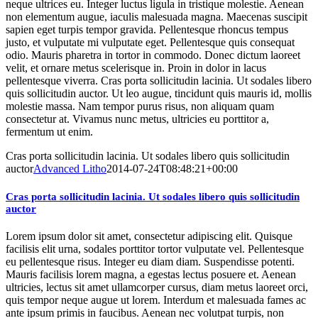
neque ultrices eu. Integer luctus ligula in tristique molestie. Aenean
non elementum augue, iaculis malesuada magna. Maecenas suscipit
sapien eget turpis tempor gravida. Pellentesque rhoncus tempus
justo, et vulputate mi vulputate eget. Pellentesque quis consequat
odio. Mauris pharetra in tortor in commodo. Donec dictum laoreet
velit, et ornare metus scelerisque in. Proin in dolor in lacus
pellentesque viverra. Cras porta sollicitudin lacinia. Ut sodales libero
quis sollicitudin auctor. Ut leo augue, tincidunt quis mauris id, mollis
molestie massa. Nam tempor purus risus, non aliquam quam
consectetur at. Vivamus nunc metus, ultricies eu porttitor a,
fermentum ut enim.
Cras porta sollicitudin lacinia. Ut sodales libero quis sollicitudin
auctor
Advanced Litho
2014-07-24T08:48:21+00:00
Cras porta sollicitudin lacinia. Ut sodales libero quis sollicitudin
auctor
Lorem ipsum dolor sit amet, consectetur adipiscing elit. Quisque
facilisis elit urna, sodales porttitor tortor vulputate vel. Pellentesque
eu pellentesque risus. Integer eu diam diam. Suspendisse potenti.
Mauris facilisis lorem magna, a egestas lectus posuere et. Aenean
ultricies, lectus sit amet ullamcorper cursus, diam metus laoreet orci,
quis tempor neque augue ut lorem. Interdum et malesuada fames ac
ante ipsum primis in faucibus. Aenean nec volutpat turpis, non