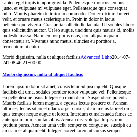
sapien eget turpis tempor gravida. Pellentesque rhoncus tempus
justo, et vulputate mi vulputate eget. Pellentesque quis consequat
odio. Mauris pharetra in tortor in commodo. Donec dictum laoreet
velit, et ornare metus scelerisque in. Proin in dolor in lacus
pellentesque viverra. Cras porta sollicitudin lacinia. Ut sodales libero
quis sollicitudin auctor. Ut leo augue, tincidunt quis mauris id, mollis
molestie massa. Nam tempor purus risus, non aliquam quam
consectetur at. Vivamus nunc metus, ultricies eu porttitor a,
fermentum ut enim.
Morbi dignissim, nulla ut aliquet facilisis
Advanced Litho
2014-07-
24T08:46:21+00:00
Morbi dignissim, nulla ut aliquet facilisis
Lorem ipsum dolor sit amet, consectetur adipiscing elit. Quisque
facilisis elit urna, sodales porttitor tortor vulputate vel. Pellentesque
eu pellentesque risus. Integer eu diam diam. Suspendisse potenti.
Mauris facilisis lorem magna, a egestas lectus posuere et. Aenean
ultricies, lectus sit amet ullamcorper cursus, diam metus laoreet orci,
quis tempor neque augue ut lorem. Interdum et malesuada fames ac
ante ipsum primis in faucibus. Aenean nec volutpat turpis, non
pretium purus. Aenean urna velit, semper eu congue ac, suscipit eu
arcu. In et aliquam elit. Integer laoreet lorem ut cursus semper.